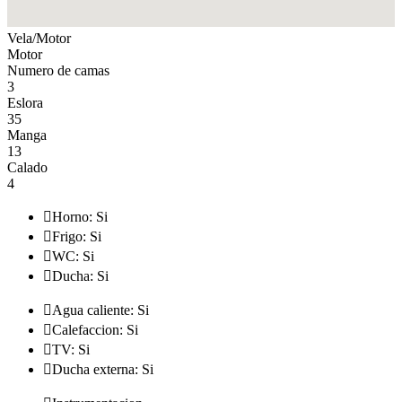
Vela/Motor
Motor
Numero de camas
3
Eslora
35
Manga
13
Calado
4

Horno: Si

Frigo: Si

WC: Si

Ducha: Si

Agua caliente: Si

Calefaccion: Si

TV: Si

Ducha externa: Si