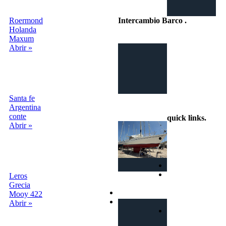
Roermond
Intercambio Barco
.
Holanda
Maxum
Intercambio
Abrir »
Vacaciones en
Barco
Santa fe
info@intercambiobarco.online
Argentina
conte
quick links
.
Abrir »
Home
¿Cómo
funciona?
Busca
Términos y
Leros
condiciones
Grecia
Privacy
Mooy 422
Contactos
Abrir »
Login | Sign In