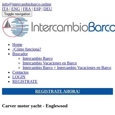
info@intercambiobarco.online
ITA
|
ENG
|
FRA
|
ESP
|
DEU
Toggle navigation
Home
¿Cómo funciona?
Buscador
Intercambio Barco
Intercambio Vacaciones en Barco
Intercambio Barco + Intercambio Vacaciones en Barco
Contactos
LOGIN
REGISTRATE
REGISTRATE AHORA!
Carver motor yacht - Englewood