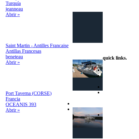
Turquía
jeanneau
Intercambio
Abrir »
Vacaciones en
Barco
Saint Martin - Antilles Francaise
info@intercambiobarco.online
Antillas Francesas
beneteau
quick links
.
Abrir »
Home
¿Cómo
funciona?
Busca
Términos y
Port Taverna (CORSE)
condiciones
Francia
Privacy
OCEANIS 393
Contactos
Abrir »
Login | Sign In