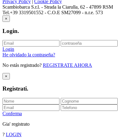
Privacy Policy
|
Cookie Policy
Scambiobarca S.r.l. - Strada la Ciarulla, 62 - 47899 RSM
Tel.+39 3319501552 - C.O.E SM27099 - n.r.e. 573
×
Login
.
Login
He olvidado la contraseña?
No estás registrado?
REGISTRATE AHORA
×
Registrati
.
Conferma
Gia' registrato
?
LOGIN