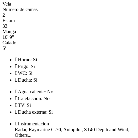
Vela
Numero de camas
2
Eslora
33
Manga
10' 9"
Calado
5'

Horno: Si

Frigo: Si

WC: Si

Ducha: Si

Agua caliente: No

Calefaccion: No

TV: Si

Ducha externa: Si

Instrumentacion
Radar, Raymarine C-70, Autopilot, ST40 Depth and Wind,
Others...