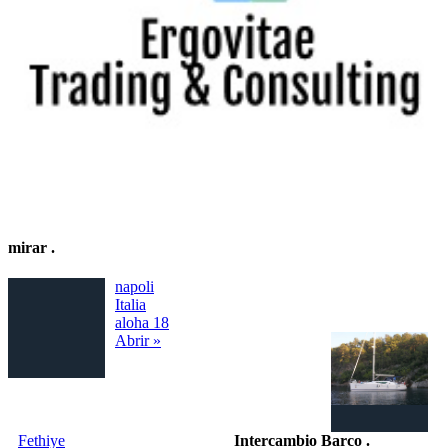
mirar
.
napoli
Italia
aloha 18
Abrir »
Fethiye
Intercambio Barco
.