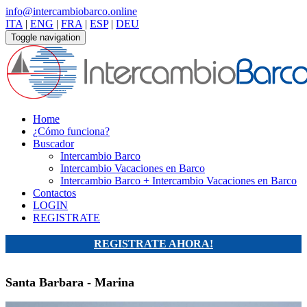
info@intercambiobarco.online
ITA
|
ENG
|
FRA
|
ESP
|
DEU
Toggle navigation
Home
¿Cómo funciona?
Buscador
Intercambio Barco
Intercambio Vacaciones en Barco
Intercambio Barco + Intercambio Vacaciones en Barco
Contactos
LOGIN
REGISTRATE
REGISTRATE AHORA!
Santa Barbara - Marina