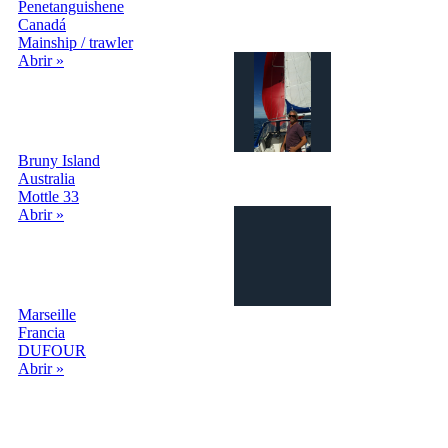
Penetanguishene
Canadá
Mainship / trawler
Abrir »
Bruny Island
Australia
Mottle 33
Abrir »
Marseille
Francia
DUFOUR
Abrir »