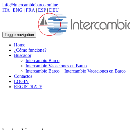
info@intercambiobarco.online
ITA
|
ENG
|
FRA
|
ESP
|
DEU
Toggle navigation
Home
¿Cómo funciona?
Buscador
Intercambio Barco
Intercambio Vacaciones en Barco
Intercambio Barco + Intercambio Vacaciones en Barco
Contactos
LOGIN
REGISTRATE