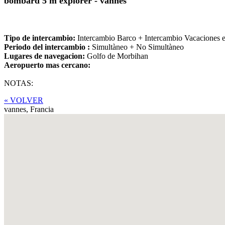
bombard 5 m explorer - vannes
Tipo de intercambio:
Intercambio Barco + Intercambio Vacaciones 
Periodo del intercambio :
Simultàneo + No Simultàneo
Lugares de navegacion:
Golfo de Morbihan
Aeropuerto mas cercano:
NOTAS:
« VOLVER
vannes,
Francia