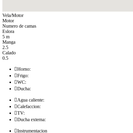
Vela/Motor
Motor
Numero de camas
Eslora
5 m
Manga
2.5
Calado
0.5

Horno:

Frigo:

WC:

Ducha:

Agua caliente:

Calefaccion:

TV:

Ducha externa:

Instrumentacion