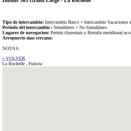
Dufour 365 Grand Large - La Rochelle
Tipo de intercambio:
Intercambio Barco + Intercambio Vacaciones 
Periodo del intercambio :
Simultàneo + No Simultàneo
Lugares de navegacion:
Pertuis charentais y Bretaña meridional ac
Aeropuerto mas cercano:
NOTAS:
« VOLVER
La Rochelle ,
Francia