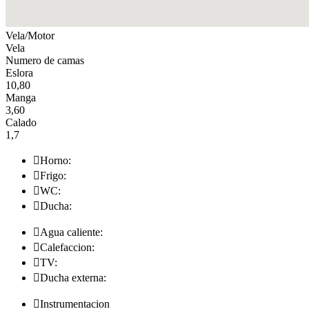
Vela/Motor
Vela
Numero de camas
Eslora
10,80
Manga
3,60
Calado
1,7

Horno:

Frigo:

WC:

Ducha:

Agua caliente:

Calefaccion:

TV:

Ducha externa:

Instrumentacion