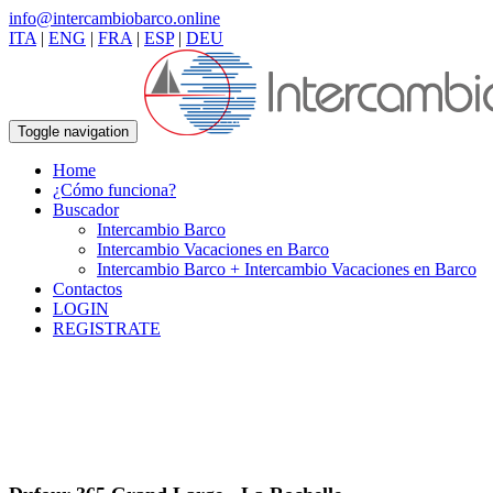
info@intercambiobarco.online
ITA
|
ENG
|
FRA
|
ESP
|
DEU
Toggle navigation
Home
¿Cómo funciona?
Buscador
Intercambio Barco
Intercambio Vacaciones en Barco
Intercambio Barco + Intercambio Vacaciones en Barco
Contactos
LOGIN
REGISTRATE