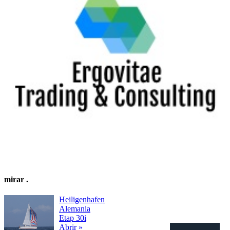
mirar
.
Heiligenhafen
Alemania
Etap 30i
Abrir »