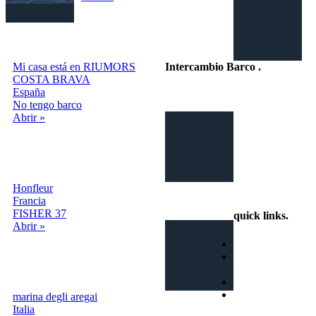
Mi casa está en RIUMORS
Intercambio Barco
.
COSTA BRAVA
España
Intercambio Vacaciones en
No tengo barco
Barco
Abrir »
Honfleur
info@intercambiobarco.online
Francia
FISHER 37
quick links
.
Abrir »
Home
¿Cómo
funciona?
Busca
Términos y
marina degli aregai
condiciones
Italia