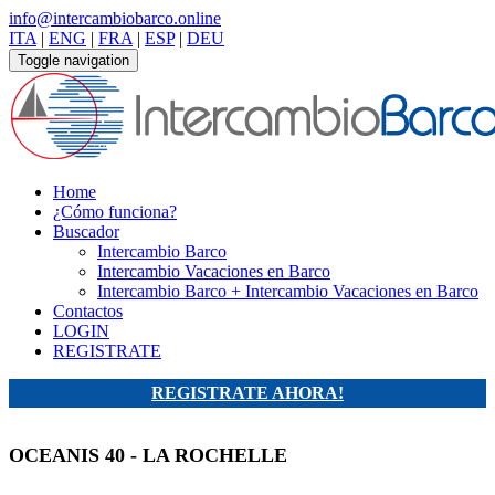
info@intercambiobarco.online
ITA
|
ENG
|
FRA
|
ESP
|
DEU
Toggle navigation
Home
¿Cómo funciona?
Buscador
Intercambio Barco
Intercambio Vacaciones en Barco
Intercambio Barco + Intercambio Vacaciones en Barco
Contactos
LOGIN
REGISTRATE
REGISTRATE AHORA!
OCEANIS 40 - LA ROCHELLE