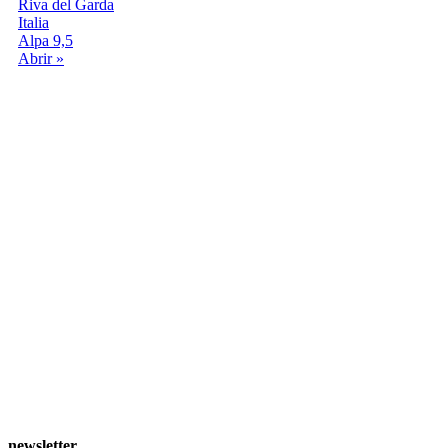
Riva del Garda
Italia
Alpa 9,5
Abrir »
newsletter
.