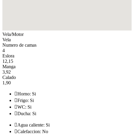
Vela/Motor
Vela
Numero de camas
4
Eslora
12,15
Manga
3,92
Calado
1,90

Horno: Si

Frigo: Si

WC: Si

Ducha: Si

Agua caliente: Si

Calefaccion: No