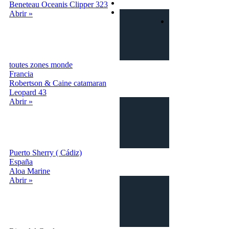
Privacy
Beneteau Oceanis Clipper 323
Contactos
Abrir »
Login | Sign In
toutes zones monde
Francia
Robertson & Caine catamaran
Leopard 43
Abrir »
Puerto Sherry ( Cádiz)
España
Aloa Marine
Abrir »