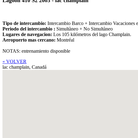
Lagoon 410 S2 2003 - lac champlain
Tipo de intercambio:
Intercambio Barco + Intercambio Vacaciones 
Periodo del intercambio :
Simultàneo + No Simultàneo
Lugares de navegacion:
Los 105 kilómetros del lago Champlain.
Aeropuerto mas cercano:
Montréal
NOTAS: entrenamiento disponible
« VOLVER
lac champlain,
Canadá