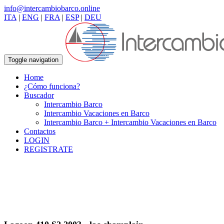
info@intercambiobarco.online
ITA
|
ENG
|
FRA
|
ESP
|
DEU
Toggle navigation
Home
¿Cómo funciona?
Buscador
Intercambio Barco
Intercambio Vacaciones en Barco
Intercambio Barco + Intercambio Vacaciones en Barco
Contactos
LOGIN
REGISTRATE