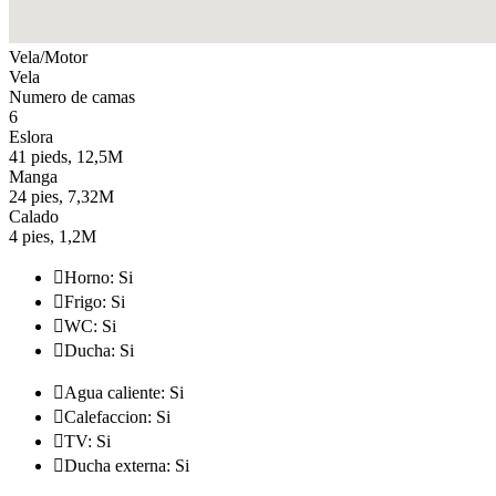
Vela/Motor
Vela
Numero de camas
6
Eslora
41 pieds, 12,5M
Manga
24 pies, 7,32M
Calado
4 pies, 1,2M

Horno: Si

Frigo: Si

WC: Si

Ducha: Si

Agua caliente: Si

Calefaccion: Si

TV: Si

Ducha externa: Si