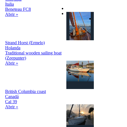
condiciones
Italia
Privacy
Beneteau FC8
Contactos
Abrir »
Login | Sign In
Strand Horst (Ermelo)
Holanda
Traditional wooden sailing boat
(Zeepunter)
Abrir »
British Columbia coast
Canadá
Cal 39
Abrir »