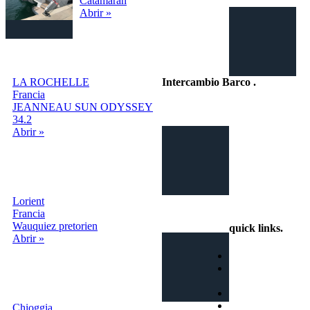
Catamaran
Abrir »
LA ROCHELLE
Intercambio Barco
.
Francia
JEANNEAU SUN ODYSSEY
Intercambio Vacaciones en
34.2
Barco
Abrir »
Lorient
info@intercambiobarco.online
Francia
Wauquiez pretorien
quick links
.
Abrir »
Home
¿Cómo
funciona?
Busca
Términos y
Chioggia