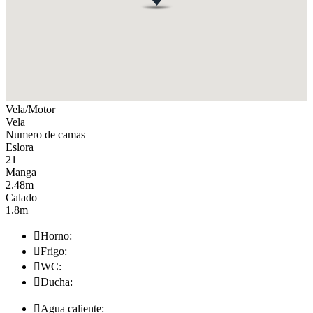
Vela/Motor
Vela
Numero de camas
Eslora
21
Manga
2.48m
Calado
1.8m

Horno:

Frigo:

WC:

Ducha:

Agua caliente: