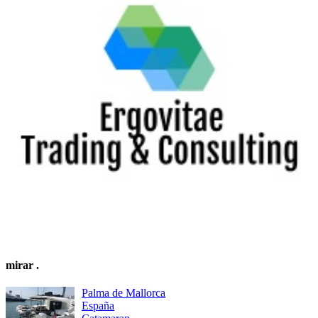
mirar
.
Palma de Mallorca
España