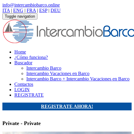
info@intercambiobarco.online
ITA
|
ENG
|
FRA
|
ESP
|
DEU
Toggle navigation
Home
¿Cómo funciona?
Buscador
Intercambio Barco
Intercambio Vacaciones en Barco
Intercambio Barco + Intercambio Vacaciones en Barco
Contactos
LOGIN
REGISTRATE
REGISTRATE AHORA!
Private - Private