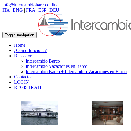
info@intercambiobarco.online
ITA
|
ENG
|
FRA
|
ESP
|
DEU
Toggle navigation
Home
¿Cómo funciona?
Buscador
Intercambio Barco
Intercambio Vacaciones en Barco
Intercambio Barco + Intercambio Vacaciones en Barco
Contactos
LOGIN
REGISTRATE