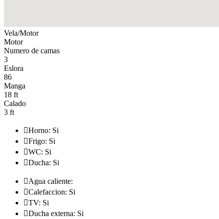
Vela/Motor
Motor
Numero de camas
3
Eslora
86
Manga
18 ft
Calado
3 ft

Horno: Si

Frigo: Si

WC: Si

Ducha: Si

Agua caliente:

Calefaccion: Si

TV: Si

Ducha externa: Si